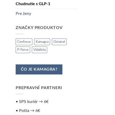
Chudnutie s GLP-1
Pre ženy
ZNAČKY PRODUKTOV
Cenforce
Kamagra
Ostatné
P-Force
Vidalista
ČO JE KAMAGRA?
PREPRAVNÍ PARTNERI
• SPS kuriér → 6€
• Pošta → 6€