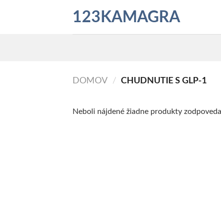
Skip
123KAMAGRA
to
content
DOMOV
/
CHUDNUTIE S GLP-1
Neboli nájdené žiadne produkty zodpoveda