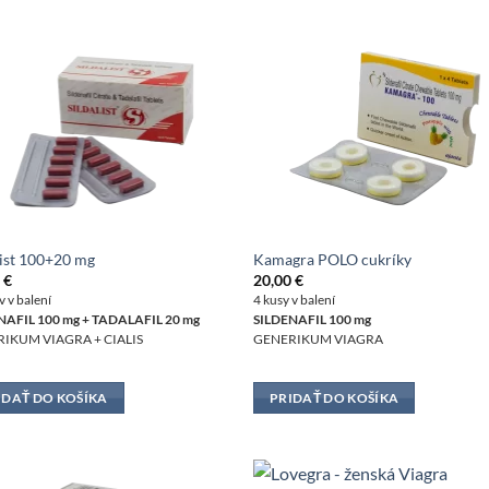
list 100+20 mg
Kamagra POLO cukríky
0
€
20,00
€
v v balení
4 kusy v balení
NAFIL 100 mg + TADALAFIL 20 mg
SILDENAFIL 100 mg
IKUM VIAGRA + CIALIS
GENERIKUM VIAGRA
IDAŤ DO KOŠÍKA
PRIDAŤ DO KOŠÍKA