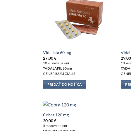
Vidalista 60 mg
Vidal
27,00
€
29,0
10 kusov v balení
10 kus
TADALAFIL 60 mg
TADAL
GENERIKUM CIALIS
GENER
PRIDAŤ DO KOŠÍKA
PR
Cobra 120 mg
20,00
€
5 kusov v balení
SILDENAFIL 120 mg