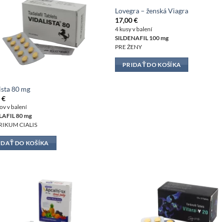
Lovegra – ženská Viagra
17,00
€
4 kusy v balení
SILDENAFIL 100 mg
PRE ŽENY
PRIDAŤ DO KOŠÍKA
ista 80 mg
0
€
ov v balení
AFIL 80 mg
IKUM CIALIS
IDAŤ DO KOŠÍKA