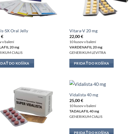
is-SX Oral Jelly
Vitara-V 20 mg
0
€
22,00
€
v v balení
10 kusov v balení
AFIL 20 mg
VARDENAFIL 20 mg
IKUM CIALIS
GENERIKUM LEVITRA
IDAŤ DO KOŠÍKA
PRIDAŤ DO KOŠÍKA
Vidalista 40 mg
25,00
€
10 kusov v balení
TADALAFIL 40 mg
GENERIKUM CIALIS
PRIDAŤ DO KOŠÍKA