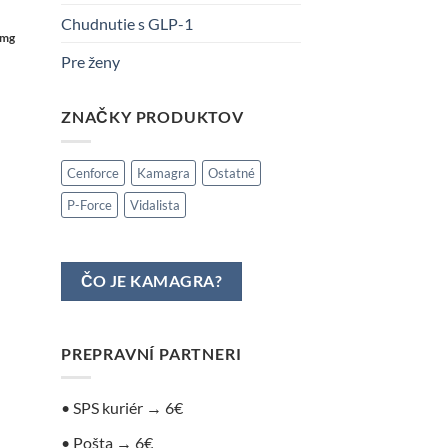
Chudnutie s GLP-1
 mg
Pre ženy
ZNAČKY PRODUKTOV
Cenforce
Kamagra
Ostatné
P-Force
Vidalista
ČO JE KAMAGRA?
PREPRAVNÍ PARTNERI
• SPS kuriér → 6€
• Pošta → 6€