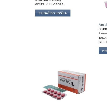
GENERIKUM VIAGRA
PRIDAŤ DO KOŠÍKA
Apcal
33,0
7 kuso
TADAL
GENER
PR