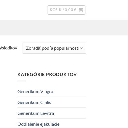
KOŠÍK /
0,00
€
Zoradené
výsledkov
podľa
popularity
KATEGÓRIE PRODUKTOV
Generikum Viagra
Generikum Cialis
Generikum Levitra
Oddialenie ejakulácie