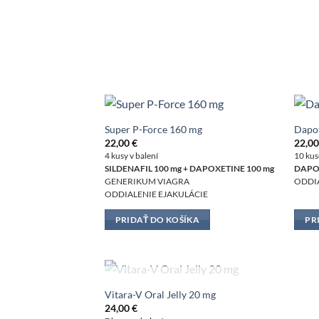
Super P-Force 160 mg
Dapo
22,00
€
22,0
4 kusy v balení
10 kus
SILDENAFIL 100 mg + DAPOXETINE 100 mg
DAPO
GENERIKUM VIAGRA
ODDIA
ODDIALENIE EJAKULÁCIE
PRIDAŤ DO KOŠÍKA
PR
NIE JE NA SKLADE
Vitara-V Oral Jelly 20 mg
24,00
€