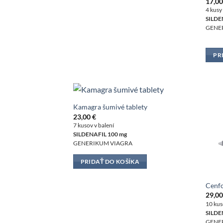
17,0
4 kusy
SILDE
GENE
PR
Kamagra šumivé tablety
23,00
€
7 kusov v balení
SILDENAFIL 100 mg
GENERIKUM VIAGRA
PRIDAŤ DO KOŠÍKA
Cenf
29,0
10 kus
SILDE
GENE