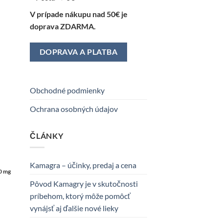
V prípade nákupu nad 50€ je
doprava ZDARMA.
DOPRAVA A PLATBA
Obchodné podmienky
Ochrana osobných údajov
ČLÁNKY
Kamagra – účinky, predaj a cena
0 mg
Pôvod Kamagry je v skutočnosti
príbehom, ktorý môže pomôcť
vynájsť aj ďalšie nové lieky