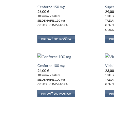
Cenforce 150 mg
Super
26,00
€
29,0
10 kusov v balení
10 kus
SILDENAFIL 150 mg
TADAL
GENERIKUM VIAGRA
GENER
ODDIA
PRIDAŤ DO KOŠÍKA
PR
Cenforce 100 mg
Vidal
24,00
€
23,0
10 kusov v balení
10 kus
SILDENAFIL 100 mg
TADAL
GENERIKUM VIAGRA
GENER
PRIDAŤ DO KOŠÍKA
PR