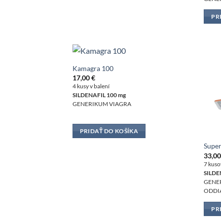
PR
Kamagra 100
17,00
€
4 kusy v balení
SILDENAFIL 100 mg
GENERIKUM VIAGRA
PRIDAŤ DO KOŠÍKA
Super
33,0
7 kuso
SILDE
GENE
ODDIA
PR