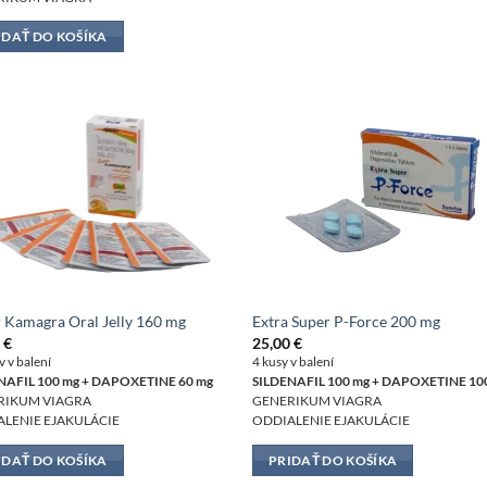
IDAŤ DO KOŠÍKA
 Kamagra Oral Jelly 160 mg
Extra Super P-Force 200 mg
0
€
25,00
€
v v balení
4 kusy v balení
NAFIL 100 mg + DAPOXETINE 60 mg
SILDENAFIL 100 mg + DAPOXETINE 10
RIKUM VIAGRA
GENERIKUM VIAGRA
LENIE EJAKULÁCIE
ODDIALENIE EJAKULÁCIE
IDAŤ DO KOŠÍKA
PRIDAŤ DO KOŠÍKA