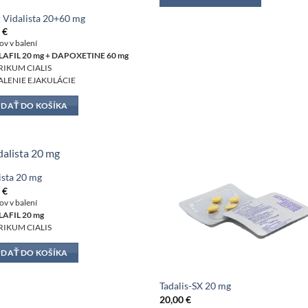
 Vidalista 20+60 mg
0
€
ov v balení
AFIL 20 mg + DAPOXETINE 60 mg
IKUM CIALIS
LENIE EJAKULÁCIE
IDAŤ DO KOŠÍKA
ista 20 mg
0
€
ov v balení
AFIL 20 mg
IKUM CIALIS
IDAŤ DO KOŠÍKA
Tadalis-SX 20 mg
20,00
€