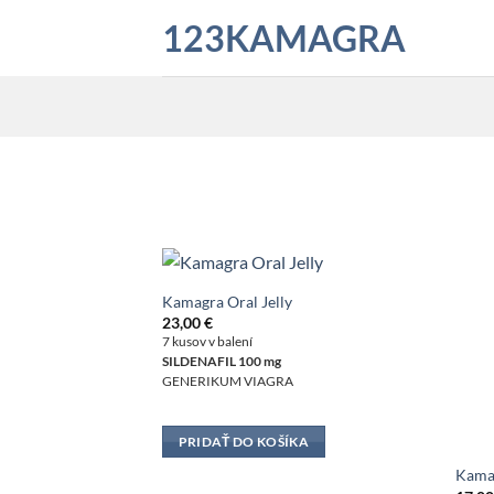
Skip
123KAMAGRA
to
content
Kamagra Oral Jelly
23,00
€
7 kusov v balení
SILDENAFIL 100 mg
GENERIKUM VIAGRA
PRIDAŤ DO KOŠÍKA
Kama