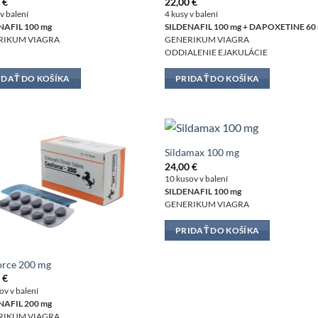
0
€
22,00
€
 v balení
4 kusy v balení
NAFIL 100 mg
SILDENAFIL 100 mg + DAPOXETINE 60
RIKUM VIAGRA
GENERIKUM VIAGRA
ODDIALENIE EJAKULÁCIE
IDAŤ DO KOŠÍKA
PRIDAŤ DO KOŠÍKA
Sildamax 100 mg
24,00
€
10 kusov v balení
SILDENAFIL 100 mg
GENERIKUM VIAGRA
PRIDAŤ DO KOŠÍKA
orce 200 mg
0
€
ov v balení
NAFIL 200 mg
RIKUM VIAGRA