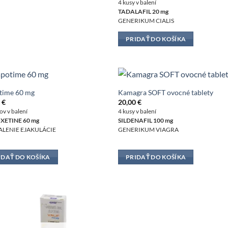
4 kusy v balení
TADALAFIL 20 mg
GENERIKUM CIALIS
PRIDAŤ DO KOŠÍKA
time 60 mg
Kamagra SOFT ovocné tablety
0
€
20,00
€
ov v balení
4 kusy v balení
XETINE 60 mg
SILDENAFIL 100 mg
LENIE EJAKULÁCIE
GENERIKUM VIAGRA
IDAŤ DO KOŠÍKA
PRIDAŤ DO KOŠÍKA