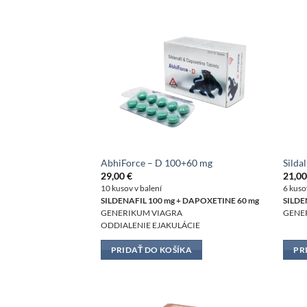
AbhiForce – D 100+60 mg
Silda
29,00
€
21,0
10 kusov v balení
6 kuso
SILDENAFIL 100 mg + DAPOXETINE 60 mg
SILDE
GENERIKUM VIAGRA
GENER
ODDIALENIE EJAKULÁCIE
PRIDAŤ DO KOŠÍKA
PR