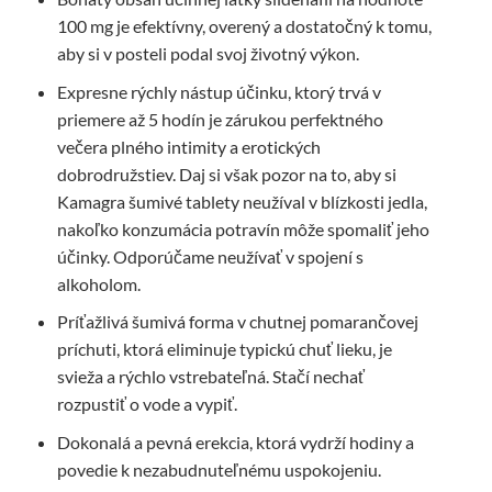
100 mg je efektívny, overený a dostatočný k tomu,
aby si v posteli podal svoj životný výkon.
Expresne rýchly nástup účinku, ktorý trvá v
priemere až 5 hodín je zárukou perfektného
večera plného intimity a erotických
dobrodružstiev. Daj si však pozor na to, aby si
Kamagra šumivé tablety neužíval v blízkosti jedla,
nakoľko konzumácia potravín môže spomaliť jeho
účinky. Odporúčame neužívať v spojení s
alkoholom.
Príťažlivá šumivá forma v chutnej pomarančovej
príchuti, ktorá eliminuje typickú chuť lieku, je
svieža a rýchlo vstrebateľná. Stačí nechať
rozpustiť o vode a vypiť.
Dokonalá a pevná erekcia, ktorá vydrží hodiny a
povedie k nezabudnuteľnému uspokojeniu.