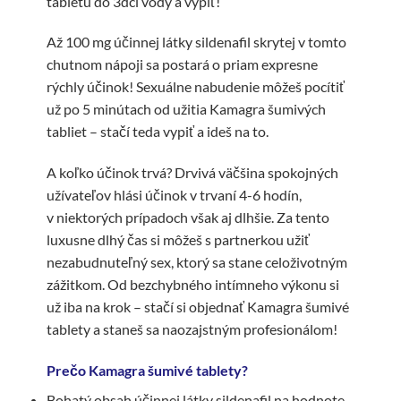
tabletu do 3dcl vody a vypiť!
Až 100 mg účinnej látky sildenafil skrytej v tomto
chutnom nápoji sa postará o priam expresne
rýchly účinok! Sexuálne nabudenie môžeš pocítiť
už po 5 minútach od užitia Kamagra šumivých
tabliet – stačí teda vypiť a ideš na to.
A koľko účinok trvá? Drvivá väčšina spokojných
užívateľov hlási účinok v trvaní 4-6 hodín,
v niektorých prípadoch však aj dlhšie. Za tento
luxusne dlhý čas si môžeš s partnerkou užiť
nezabudnuteľný sex, ktorý sa stane celoživotným
zážitkom. Od bezchybného intímneho výkonu si
už iba na krok – stačí si objednať Kamagra šumivé
tablety a staneš sa naozajstným profesionálom!
Prečo Kamagra šumivé tablety?
Bohatý obsah účinnej látky sildenafil na hodnote