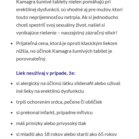
Kamagra šumivé tablety nielen pomáhajú pri
erektilnej dysfunkcii, sú vhodné aj pre mužov, ktorí
touto nepríjemnosťou netrpia. Ak si jednoducho
chceš spestriť svoj sexuálny život, našiel si
vynikajúce riešenie – naozajstný zázračný elixír!
Prijateľná cena, ktorá je oproti klasickým liekom
nižšia, no účinok Kamagra šumivých tabliet je
porovnateľný.
Liek neužívaj v prípade, že:
si alergický na účinnú látku sildenafil alebo užívaš
iné lieky na erektilnú dysfunkciu
trpíš ochorením srdca, pečene či obličiek
si prekonal infarkt, prípadne mŕtvicu
máš prinízky alebo privysoký tlak
si mladší ako 18 rokov alebo starší ako 65 rokov