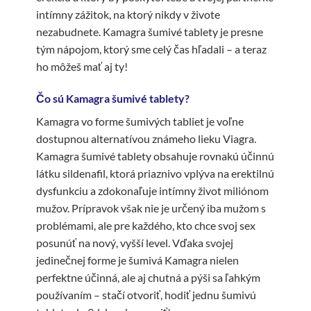
intímny zážitok, na ktorý nikdy v živote
nezabudnete. Kamagra šumivé tablety je presne
tým nápojom, ktorý sme celý čas hľadali – a teraz
ho môžeš mať aj ty!
Čo sú Kamagra šumivé tablety?
Kamagra vo forme šumivých tabliet je voľne
dostupnou alternatívou známeho lieku Viagra.
Kamagra šumivé tablety obsahuje rovnakú účinnú
látku sildenafil, ktorá priaznivo vplýva na erektilnú
dysfunkciu a zdokonaľuje intímny život miliónom
mužov. Prípravok však nie je určený iba mužom s
problémami, ale pre každého, kto chce svoj sex
posunúť na nový, vyšší level. Vďaka svojej
jedinečnej forme je šumivá Kamagra nielen
perfektne účinná, ale aj chutná a pýši sa ľahkým
používaním – stačí otvoriť, hodiť jednu šumivú