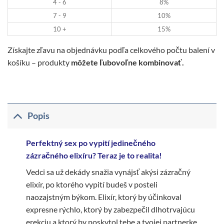
4 - 6
8%
7 - 9
10%
10 +
15%
Získajte zľavu na objednávku podľa celkového počtu balení v
košíku – produkty
môžete ľubovoľne kombinovať.
Popis
Perfektný sex po vypití jedinečného
zázračného elixíru? Teraz je to realita!
Vedci sa už dekády snažia vynájsť akýsi zázračný
elixír, po ktorého vypití budeš v posteli
naozajstným býkom. Elixír, ktorý by účinkoval
expresne rýchlo, ktorý by zabezpečil dlhotrvajúcu
erekciu a ktorý by poskytol tebe a tvojej partnerke