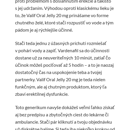
proti problémom s dosiahnutím erekcie a takisto
s jej udržaním. Výhodou oproti klasickému lieku je
to, že Valif Oral Jelly 20 mg prinášame vo forme
chutného želé, ktoré stačí rozpustiť vo vode a tým
pádom je aj rýchlejšie účinné.
Stačí teda jednu z úžasných príchutí rozmiešať
v pohári vody a zapiť. Vardenafil sa do účinnosti
dostane už za neuveriteľných 10 minút, zatiaľ čo
účinok môžeš pociťovať až 5 hodín – a to je naozaj
dostatočný čas na uspokojenie teba a tvojej
partnerky. Valif Oral Jelly 20 mg je teda nielen
funkčným, ale aj chutným produktom, ktorý ťa
zbaví erektilnej dysfunkcie.
Toto generikum navyše dokážeš veľmi ľahko získať
aj bez predpisu a zbytočných ciest do lekárne či
ambulancie. Stačí pár kliknutí a tvoju objednávku
už diskrétne balíme. Si teda iba niekoľko krokov od