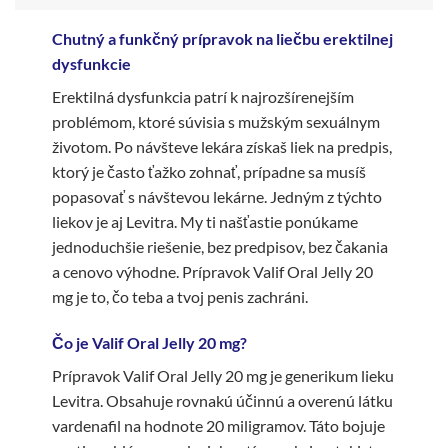
Chutný a funkčný prípravok na liečbu erektilnej
dysfunkcie
Erektilná dysfunkcia patrí k najrozšírenejším
problémom, ktoré súvisia s mužským sexuálnym
životom. Po návšteve lekára získaš liek na predpis,
ktorý je často ťažko zohnať, prípadne sa musíš
popasovať s návštevou lekárne. Jedným z týchto
liekov je aj Levitra. My ti našťastie ponúkame
jednoduchšie riešenie, bez predpisov, bez čakania
a cenovo výhodne. Prípravok Valif Oral Jelly 20
mg je to, čo teba a tvoj penis zachráni.
Čo je Valif Oral Jelly 20 mg?
Prípravok Valif Oral Jelly 20 mg je generikum lieku
Levitra. Obsahuje rovnakú účinnú a overenú látku
vardenafil na hodnote 20 miligramov. Táto bojuje