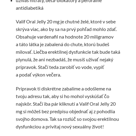
užívaš nitráty, beta-blokátory a perorálne
antidiabetiká
Valif Oral Jelly 20 mg je chutné želé, ktoré v sebe
skrýva viac, ako by sa na prvý pohľad mohlo zdať.
Obsahuje vardenafil na hodnote 20 miligramov
a táto látka je zabalená do chute, ktorú budeš
milovať. Liečba erektilnej dysfunkcie tak bude taká
plynulá, že ani nezbadáš, že musíš užívať nejaký
prípravok. Stačí teda zarobiť vo vode, vypiť
a podať výkon večera.
Prípravok ti diskrétne zabalíme a odošleme na
tvoju adresu tak, aby si ho mohol vyskúšať čo
najskôr. Stačí iba pár kliknutí a Valif Oral Jelly 20
mg si môžeš bez predpisu objednať aj z pohodlia
svojho domova. Tak sa rozlúč so svojou erektilnou
dysfunkciou a privítaj nový sexuálny život!