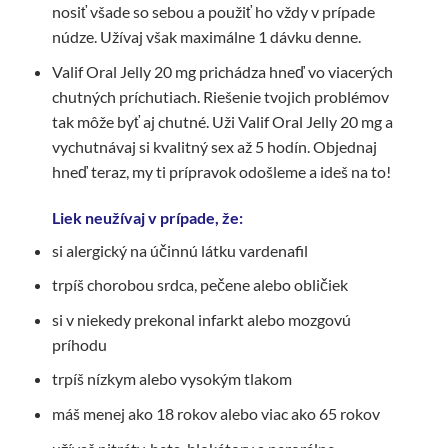
nosiť všade so sebou a použiť ho vždy v prípade
núdze. Užívaj však maximálne 1 dávku denne.
Valif Oral Jelly 20 mg prichádza hneď vo viacerých
chutných príchutiach. Riešenie tvojich problémov
tak môže byť aj chutné. Uži Valif Oral Jelly 20 mg a
vychutnávaj si kvalitný sex až 5 hodín. Objednaj
hneď teraz, my ti prípravok odošleme a ideš na to!
Liek neužívaj v prípade, že:
si alergický na účinnú látku vardenafil
trpíš chorobou srdca, pečene alebo obličiek
si v niekedy prekonal infarkt alebo mozgovú
príhodu
trpíš nízkym alebo vysokým tlakom
máš menej ako 18 rokov alebo viac ako 65 rokov