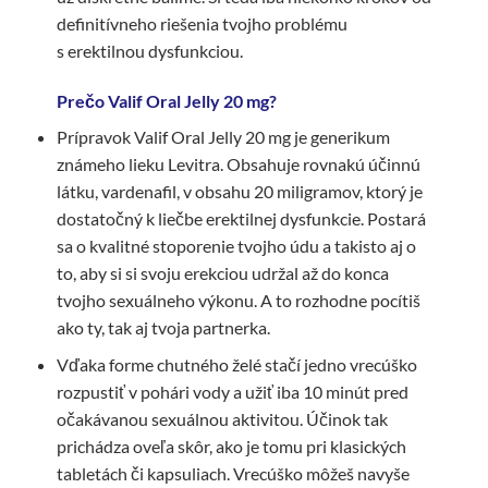
definitívneho riešenia tvojho problému
s erektilnou dysfunkciou.
Prečo Valif Oral Jelly 20 mg?
Prípravok Valif Oral Jelly 20 mg je generikum
známeho lieku Levitra. Obsahuje rovnakú účinnú
látku, vardenafil, v obsahu 20 miligramov, ktorý je
dostatočný k liečbe erektilnej dysfunkcie. Postará
sa o kvalitné stoporenie tvojho údu a takisto aj o
to, aby si si svoju erekciou udržal až do konca
tvojho sexuálneho výkonu. A to rozhodne pocítiš
ako ty, tak aj tvoja partnerka.
Vďaka forme chutného želé stačí jedno vrecúško
rozpustiť v pohári vody a užiť iba 10 minút pred
očakávanou sexuálnou aktivitou. Účinok tak
prichádza oveľa skôr, ako je tomu pri klasických
tabletách či kapsuliach. Vrecúško môžeš navyše